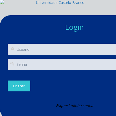
Login
Entrar
Esqueci minha senha